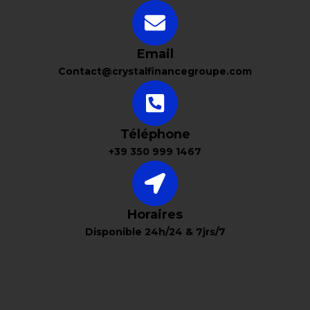
Email
Contact@crystalfinancegroupe.com
Téléphone
+39 350 999 1467
Horaires
Disponible 24h/24 & 7jrs/7